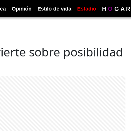
H
O
G
A
R
ica
Opinión
Estilo de vida
Estadio
vierte sobre posibilidad