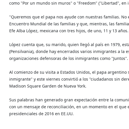
como "Por un mundo sin muros" o "Freedom" ("Libertad", en i
"Queremos que el papa nos ayude con nuestras familias. No es 
Encuentro Mundial de las familias y que, mientras, las famili
Efe Alba López, mexicana con tres hijos, de uno, 11 y 13 años.
López cuenta que, su marido, quien llegó al país en 1979, est
(Pensilvania), donde hay encerrados varios inmigrantes a la 
organizaciones defensoras de los inmigrantes como "Juntos".
Al comienzo de su visita a Estados Unidos, el papa argentino 
inmigrante" y este viernes convirtió a los "ciudadanos sin der
Madison Square Garden de Nueva York.
Sus palabras han generado gran expectación entre la comuni
con un mensaje de reconciliación, en un momento en el que el 
presidenciales de 2016 en EE.UU.