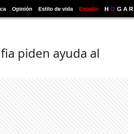
H
O
G
A
R
ica
Opinión
Estilo de vida
Estadio
fia piden ayuda al