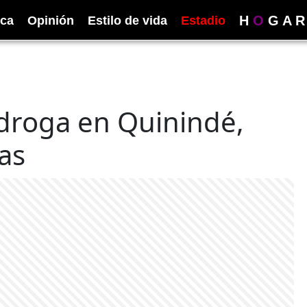
H
O
G
A
R
ica
Opinión
Estilo de vida
Estadio
 droga en Quinindé,
as