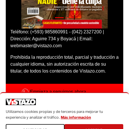
Teléfono: (+593) 985860991 - (042) 2327200 |
Dirección: Aguirre 734 y Boyacá | Email:
webmaster@vistazo.com
Prohibida la reproducción total, parcial y traducción a
cualquier idioma, sin autorización escrita de su
titular, de todos los contenidos de Vistazo.com.
Empieza a seguirnos ahora
Activar notificaciones
Utilizamos cookies propias y de terceros para mejorar tu
Código ética
experiencia y analizar el tráfico.
Más información
Sugerencias a: