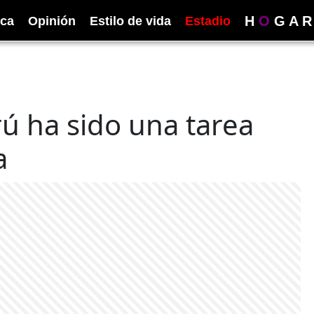
H
O
G
A
R
ica
Opinión
Estilo de vida
Estadio
ú ha sido una tarea
a