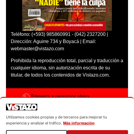
Teléfono: (+593) 985860991 - (042) 2327200 |
Dirección: Aguirre 734 y Boyacá | Email:
webmaster@vistazo.com
Prohibida la reproducción total, parcial y traducción a
cualquier idioma, sin autorización escrita de su
titular, de todos los contenidos de Vistazo.com.
Empieza a seguirnos ahora
Activar notificaciones
Utilizamos cookies propias y de terceros para mejorar tu
Código ética
experiencia y analizar el tráfico.
Más información
Sugerencias a: