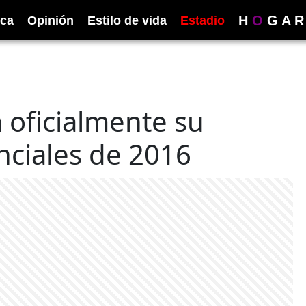
H
O
G
A
R
ica
Opinión
Estilo de vida
Estadio
a oficialmente su
nciales de 2016