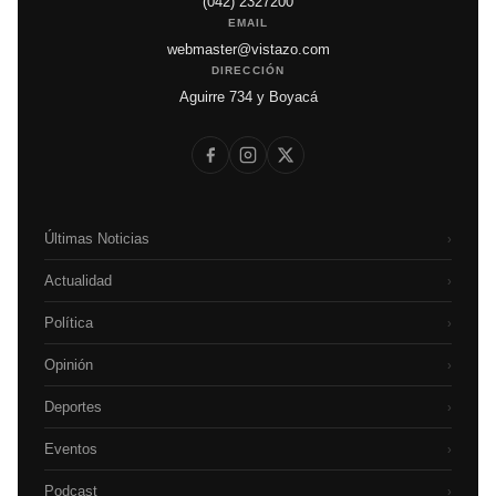
(042) 2327200
EMAIL
webmaster@vistazo.com
DIRECCIÓN
Aguirre 734 y Boyacá
Últimas Noticias
›
Actualidad
›
Política
›
Opinión
›
Deportes
›
Eventos
›
Podcast
›