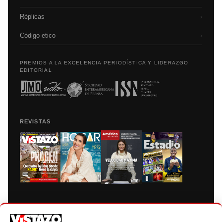
Réplicas
›
Código etico
›
PREMIOS A LA EXCELENCIA PERIODÍSTICA Y LIDERAZGO
EDITORIAL
REVISTAS
Prohibida la reproducción total, parcial y traducción a cualquier idioma, sin
autorización escrita de su titular, de todos los contenidos de Vistazo.com.