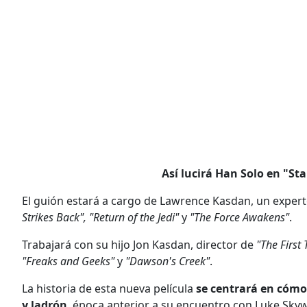
Así lucirá Han Solo en "St
El guión estará a cargo de Lawrence Kasdan, un experto 
Strikes Back", "Return of the Jedi"
y
"The Force Awakens"
.
Trabajará con su hijo Jon Kasdan, director de
"The First 
"Freaks and Geeks"
y
"Dawson's Creek"
.
La historia de esta nueva película
se centrará en cómo
y ladrón
, época anterior a su encuentro con Luke Skyw