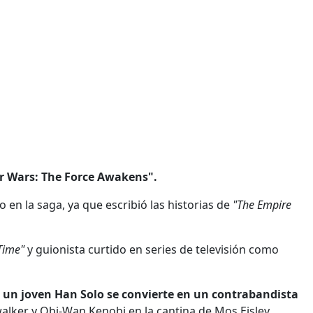
ar Wars: The Force Awakens".
en la saga, ya que escribió las historias de
"The Empire
Time"
y guionista curtido en series de televisión como
 un joven Han Solo se convierte en un contrabandista
alker y Obi-Wan Kenobi en la cantina de Mos Eisley.