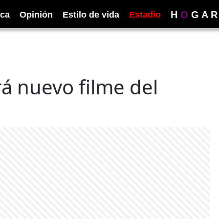
H
O
G
A
R
ica
Opinión
Estilo de vida
Estadio
á nuevo filme del