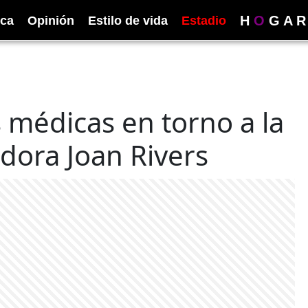
H
O
G
A
R
ica
Opinión
Estilo de vida
Estadio
 médicas en torno a la
dora Joan Rivers