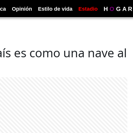
H
O
G
A
R
ica
Opinión
Estilo de vida
Estadio
aís es como una nave al