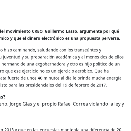
l del movimiento CREO, Guillermo Lasso, argumenta por qué
co y que el dinero electrónico es una propuesta perversa.
Lo hizo caminando, saludando con los transeúntes y
u juventud y su preparación académica y al menos dos de ellos
es hermano de una exgobernadora y otro es hijo político de un
o que ese ejercicio no es un ejercicio aeróbico. Que ha
a fuerte de unos 40 minutos al día le brinda mucha energía
listo para las presidenciales del 19 de febrero de 2017.
as?
o, Jorge Glas y el propio Rafael Correa violando la ley y
 en 2013 y que en las encuestas mantenía una diferencia de 20