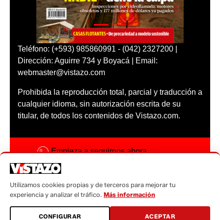
Teléfono: (+593) 985860991 - (042) 2327200 |
Dirección: Aguirre 734 y Boyacá | Email:
webmaster@vistazo.com
Prohibida la reproducción total, parcial y traducción a
cualquier idioma, sin autorización escrita de su
titular, de todos los contenidos de Vistazo.com.
Empieza a seguirnos ahora
Activar notificaciones
Utilizamos cookies propias y de terceros para mejorar tu
Código ética
experiencia y analizar el tráfico.
Más información
Sugerencias a:
CONFIGURAR
ACEPTAR
sugerencias@vistazo.com