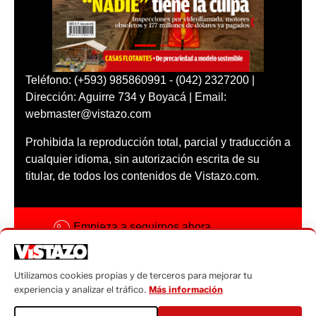
Teléfono: (+593) 985860991 - (042) 2327200 |
Dirección: Aguirre 734 y Boyacá | Email:
webmaster@vistazo.com
Prohibida la reproducción total, parcial y traducción a
cualquier idioma, sin autorización escrita de su
titular, de todos los contenidos de Vistazo.com.
Empieza a seguirnos ahora
Activar notificaciones
Utilizamos cookies propias y de terceros para mejorar tu
Código ética
experiencia y analizar el tráfico.
Más información
Sugerencias a: