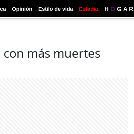
H
O
G
A
R
ica
Opinión
Estilo de vida
Estadio
d con más muertes