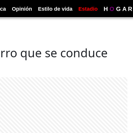
H
O
G
A
R
ica
Opinión
Estilo de vida
Estadio
arro que se conduce