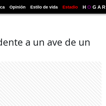
H
O
G
A
R
ica
Opinión
Estilo de vida
Estadio
idente a un ave de un