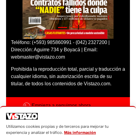
Teléfono: (+593) 985860991 - (042) 2327200 |
Dirección: Aguirre 734 y Boyacá | Email:
webmaster@vistazo.com
Prohibida la reproducción total, parcial y traducción a
cualquier idioma, sin autorización escrita de su
titular, de todos los contenidos de Vistazo.com.
Empieza a seguirnos ahora
Activar notificaciones
Utilizamos cookies propias y de terceros para mejorar tu
Código ética
experiencia y analizar el tráfico.
Más información