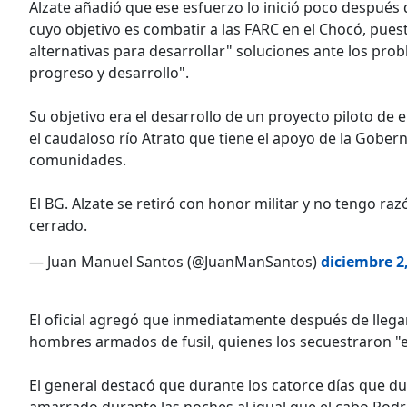
Alzate añadió que ese esfuerzo lo inició poco después
cuyo objetivo es combatir a las FARC en el Chocó, pues
alternativas para desarrollar" soluciones ante los prob
progreso y desarrollo".
Su objetivo era el desarrollo de un proyecto piloto de 
el caudaloso río Atrato que tiene el apoyo de la Gober
comunidades.
El BG. Alzate se retiró con honor militar y no tengo raz
cerrado.
— Juan Manuel Santos (@JuanManSantos)
diciembre 2
El oficial agregó que inmediatamente después de lleg
hombres armados de fusil, quienes los secuestraron "e
El general destacó que durante los catorce días que d
amarrado durante las noches al igual que el cabo Rodr