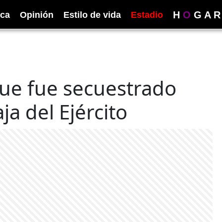
H
O
G
A
R
ica
Opinión
Estilo de vida
Estadio
ue fue secuestrado
ja del Ejército