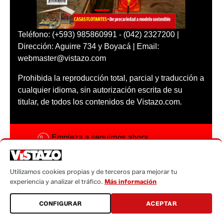
Teléfono: (+593) 985860991 - (042) 2327200 |
Dirección: Aguirre 734 y Boyacá | Email:
webmaster@vistazo.com
Prohibida la reproducción total, parcial y traducción a
cualquier idioma, sin autorización escrita de su
titular, de todos los contenidos de Vistazo.com.
Empieza a seguirnos ahora
Activar notificaciones
Utilizamos cookies propias y de terceros para mejorar tu
Código ética
experiencia y analizar el tráfico.
Más información
Sugerencias a:
CONFIGURAR
ACEPTAR
sugerencias@vistazo.com