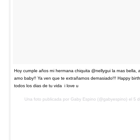
Hoy cumple años mi hermana chiquita @nellygui la mas bella, 
amo baby!! Ya ven que te extrañamos demasiado!!! Happy birth
todos los dias de tu vida i love u
Una foto publicada por Gaby Espino (@gabyespino) el
5 d