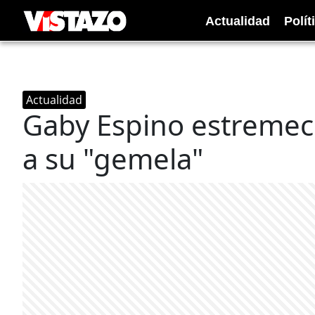
Actualidad
Polít
Actualidad
Gaby Espino estremec
a su "gemela"