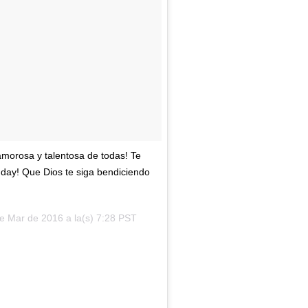
amorosa y talentosa de todas! Te
day! Que Dios te siga bendiciendo
e Mar de 2016 a la(s) 7:28 PST