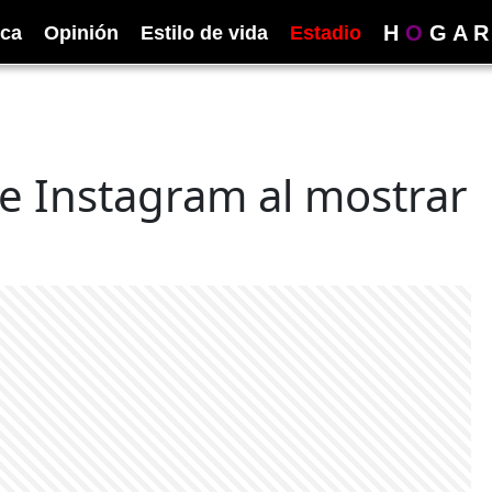
H
O
G
A
R
ica
Opinión
Estilo de vida
Estadio
e Instagram al mostrar