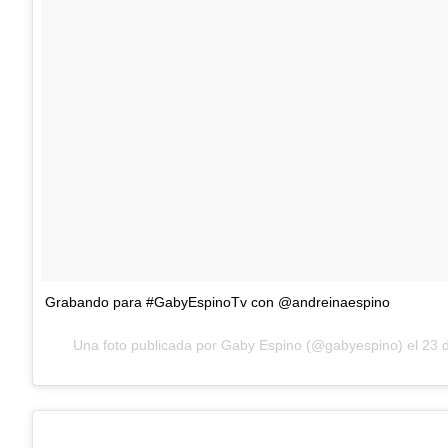
Grabando para #GabyEspinoTv con @andreinaespino
Una foto publicada por Gaby Espino (@gabyespino) el
23 