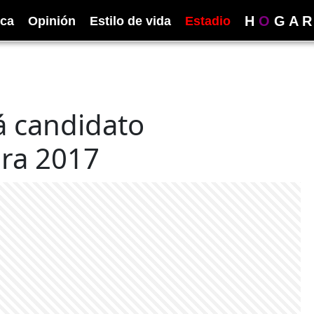
H
O
G
A
R
ica
Opinión
Estilo de vida
Estadio
á candidato
ara 2017