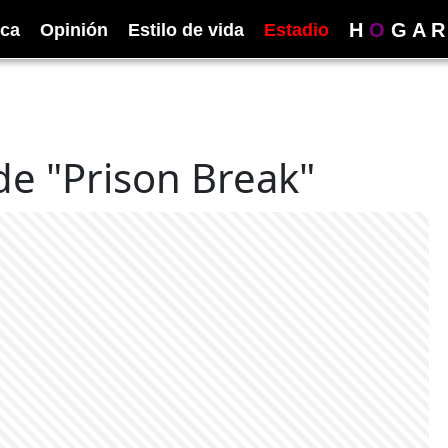
H
O
G
A
R
ica
Opinión
Estilo de vida
Estadio
de "Prison Break"