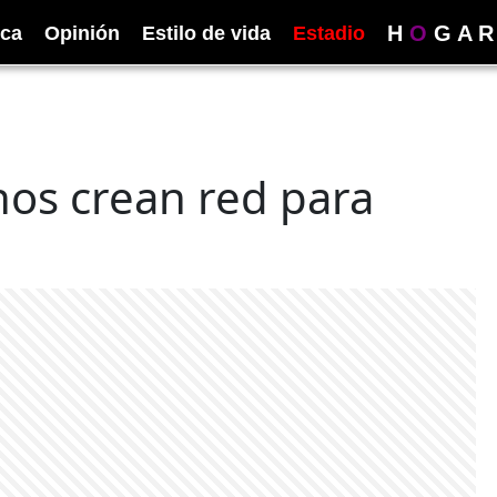
H
O
G
A
R
ica
Opinión
Estilo de vida
Estadio
nos crean red para