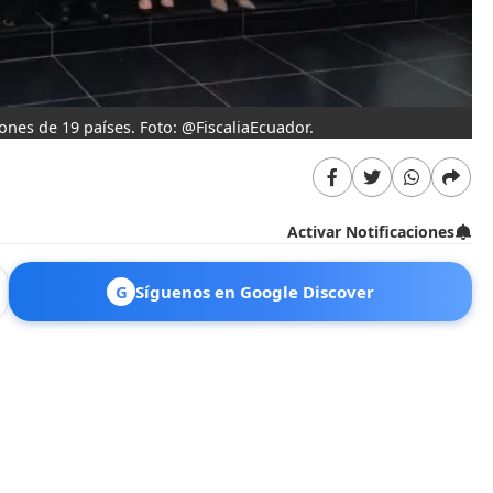
ones de 19 países. Foto: @FiscaliaEcuador.
Activar Notificaciones
G
Síguenos en Google Discover