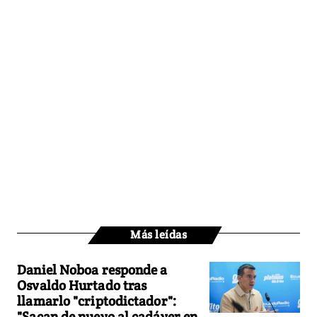
Más leídas
Daniel Noboa responde a
Osvaldo Hurtado tras
llamarlo "criptodictador":
"Sacan de nuevo al cadáver en