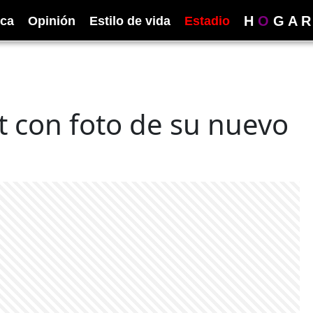
H
O
G
A
R
ica
Opinión
Estilo de vida
Estadio
t con foto de su nuevo