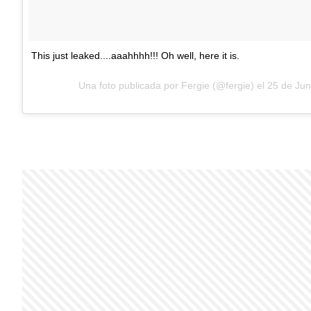
This just leaked....aaahhhh!!! Oh well, here it is.
Una foto publicada por Fergie (@fergie) el
25 de Jun