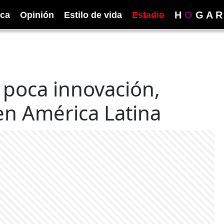
H
O
G
A
R
ica
Opinión
Estilo de vida
Estadio
y poca innovación,
n América Latina