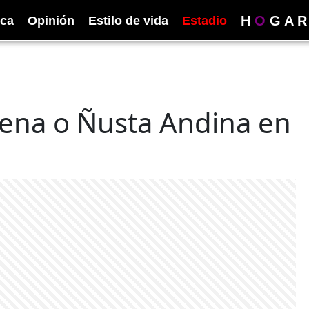
H
O
G
A
R
ica
Opinión
Estilo de vida
Estadio
ígena o Ñusta Andina en