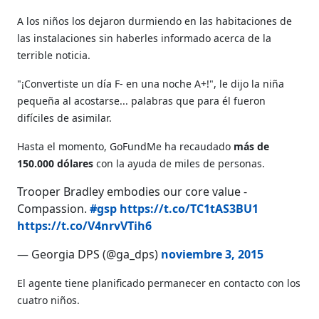
A los niños los dejaron durmiendo en las habitaciones de
las instalaciones sin haberles informado acerca de la
terrible noticia.
"¡Convertiste un día F- en una noche A+!", le dijo la niña
pequeña al acostarse... palabras que para él fueron
difíciles de asimilar.
Hasta el momento, GoFundMe ha recaudado
más de
150.000 dólares
con la ayuda de miles de personas.
Trooper Bradley embodies our core value -
Compassion.
#gsp
https://t.co/TC1tAS3BU1
https://t.co/V4nrvVTih6
— Georgia DPS (@ga_dps)
noviembre 3, 2015
El agente tiene planificado permanecer en contacto con los
cuatro niños.