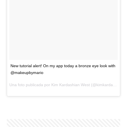
New tutorial alert! On my app today a bronze eye look with
@makeupbymario
Una foto publicada por Kim Kardashian West (@kimkardashian) el