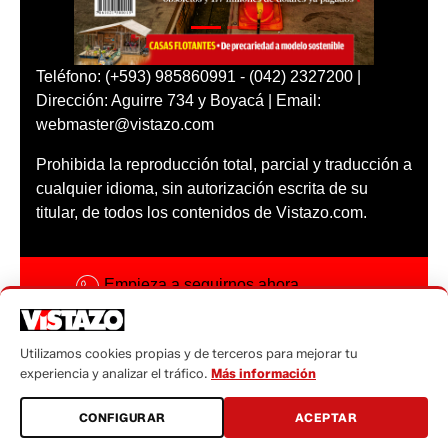
Teléfono: (+593) 985860991 - (042) 2327200 |
Dirección: Aguirre 734 y Boyacá | Email:
webmaster@vistazo.com
Prohibida la reproducción total, parcial y traducción a
cualquier idioma, sin autorización escrita de su
titular, de todos los contenidos de Vistazo.com.
Empieza a seguirnos ahora
Activar notificaciones
Utilizamos cookies propias y de terceros para mejorar tu
Código ética
experiencia y analizar el tráfico.
Más información
Sugerencias a:
CONFIGURAR
ACEPTAR
sugerencias@vistazo.com