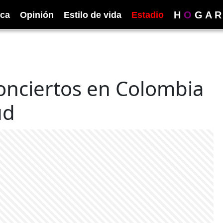
H
O
G
A
R
ica
Opinión
Estilo de vida
Estadio
onciertos en Colombia
ud