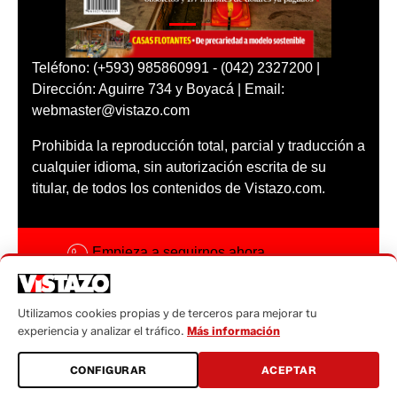
Teléfono: (+593) 985860991 - (042) 2327200 |
Dirección: Aguirre 734 y Boyacá | Email:
webmaster@vistazo.com
Prohibida la reproducción total, parcial y traducción a
cualquier idioma, sin autorización escrita de su
titular, de todos los contenidos de Vistazo.com.
Empieza a seguirnos ahora
Activar notificaciones
Utilizamos cookies propias y de terceros para mejorar tu
Código ética
experiencia y analizar el tráfico.
Más información
Sugerencias a:
CONFIGURAR
ACEPTAR
sugerencias@vistazo.com