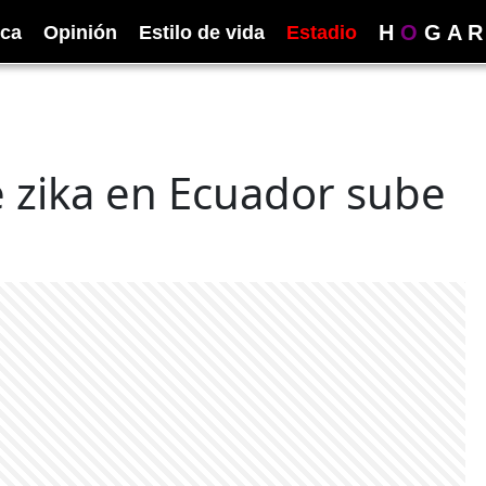
H
O
G
A
R
ica
Opinión
Estilo de vida
Estadio
 zika en Ecuador sube