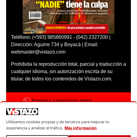
Teléfono: (+593) 985860991 - (042) 2327200 |
Dirección: Aguirre 734 y Boyacá | Email:
webmaster@vistazo.com
Prohibida la reproducción total, parcial y traducción a
cualquier idioma, sin autorización escrita de su
titular, de todos los contenidos de Vistazo.com.
Empieza a seguirnos ahora
Activar notificaciones
Utilizamos cookies propias y de terceros para mejorar tu
Código ética
experiencia y analizar el tráfico.
Más información
Sugerencias a: