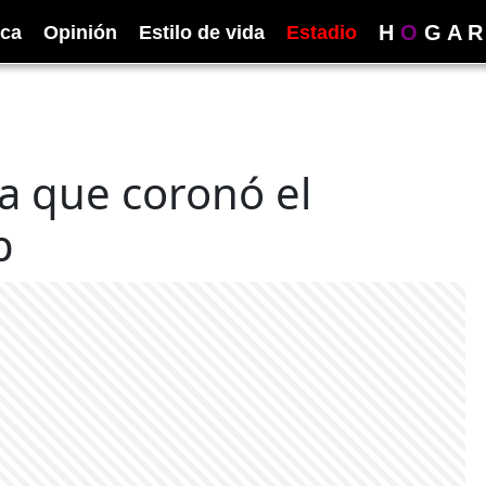
H
O
G
A
R
ica
Opinión
Estilo de vida
Estadio
ja que coronó el
p