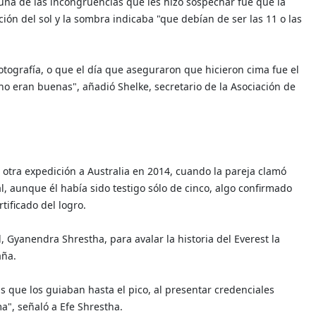
una de las incongruencias que les hizo sospechar fue que la
ión del sol y la sombra indicaba "que debían de ser las 11 o las
fotografía, o que el día que aseguraron que hicieron cima fue el
no eran buenas", añadió Shelke, secretario de la Asociación de
otra expedición a Australia en 2014, cuando la pareja clamó
l, aunque él había sido testigo sólo de cinco, algo confirmado
tificado del logro.
Gyanendra Shrestha, para avalar la historia del Everest la
aña.
s que los guiaban hasta el pico, al presentar credenciales
ma", señaló a Efe Shrestha.