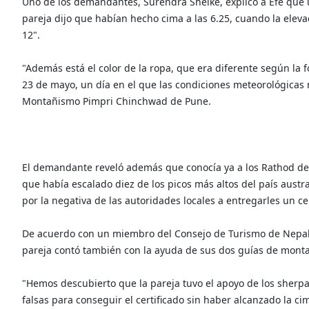
Uno de los demandantes, Surendra Shelke, explicó a Efe que 
pareja dijo que habían hecho cima a las 6.25, cuando la elevac
12".
"Además está el color de la ropa, que era diferente según la 
23 de mayo, un día en el que las condiciones meteorológicas 
Montañismo Pimpri Chinchwad de Pune.
El demandante reveló además que conocía ya a los Rathod de 
que había escalado diez de los picos más altos del país austra
por la negativa de las autoridades locales a entregarles un cer
De acuerdo con un miembro del Consejo de Turismo de Nepal, 
pareja contó también con la ayuda de sus dos guías de mont
"Hemos descubierto que la pareja tuvo el apoyo de los sherpa
falsas para conseguir el certificado sin haber alcanzado la ci