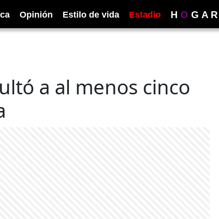
H
O
G
A
R
ica
Opinión
Estilo de vida
Estadio
sultó a al menos cinco
a