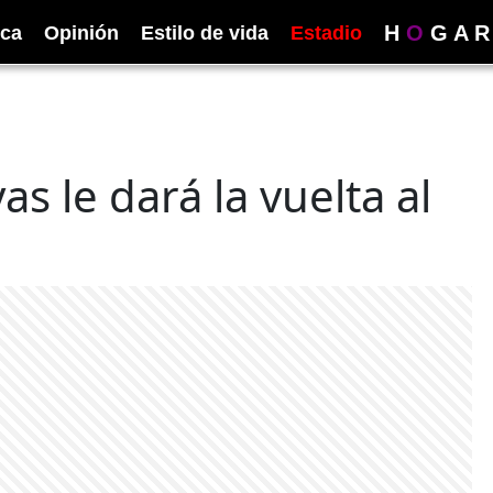
H
O
G
A
R
ica
Opinión
Estilo de vida
Estadio
s le dará la vuelta al