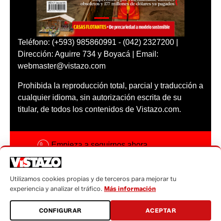
Teléfono: (+593) 985860991 - (042) 2327200 |
Dirección: Aguirre 734 y Boyacá | Email:
webmaster@vistazo.com
Prohibida la reproducción total, parcial y traducción a
cualquier idioma, sin autorización escrita de su
titular, de todos los contenidos de Vistazo.com.
Empieza a seguirnos ahora
Activar notificaciones
Utilizamos cookies propias y de terceros para mejorar tu
Código ética
experiencia y analizar el tráfico.
Más información
Sugerencias a:
CONFIGURAR
ACEPTAR
sugerencias@vistazo.com