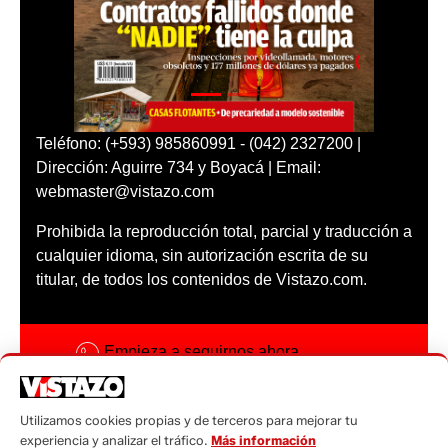
Teléfono: (+593) 985860991 - (042) 2327200 |
Dirección: Aguirre 734 y Boyacá | Email:
webmaster@vistazo.com
Prohibida la reproducción total, parcial y traducción a
cualquier idioma, sin autorización escrita de su
titular, de todos los contenidos de Vistazo.com.
Empieza a seguirnos ahora
Activar notificaciones
Utilizamos cookies propias y de terceros para mejorar tu
Código ética
experiencia y analizar el tráfico.
Más información