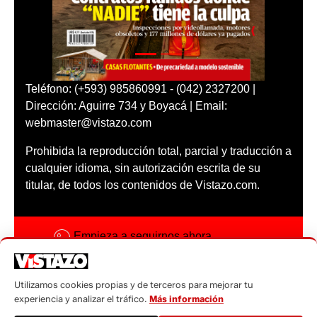
Teléfono: (+593) 985860991 - (042) 2327200 |
Dirección: Aguirre 734 y Boyacá | Email:
webmaster@vistazo.com
Prohibida la reproducción total, parcial y traducción a
cualquier idioma, sin autorización escrita de su
titular, de todos los contenidos de Vistazo.com.
Empieza a seguirnos ahora
Activar notificaciones
Utilizamos cookies propias y de terceros para mejorar tu
Código ética
experiencia y analizar el tráfico.
Más información
Sugerencias a: