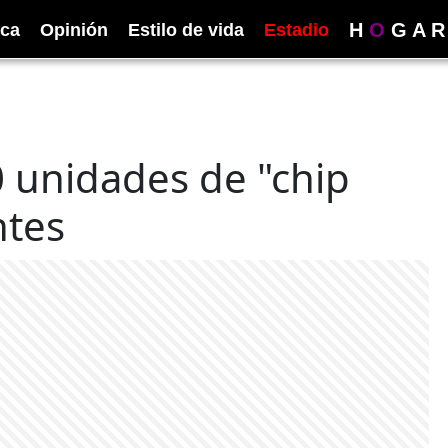
H
O
G
A
R
ica
Opinión
Estilo de vida
Estadio
 unidades de "chip
ntes