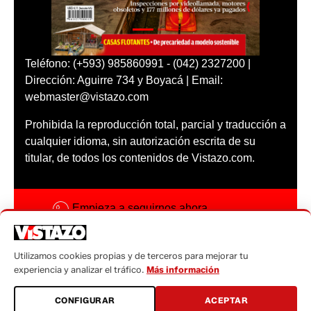
Teléfono: (+593) 985860991 - (042) 2327200 |
Dirección: Aguirre 734 y Boyacá | Email:
webmaster@vistazo.com
Prohibida la reproducción total, parcial y traducción a
cualquier idioma, sin autorización escrita de su
titular, de todos los contenidos de Vistazo.com.
Empieza a seguirnos ahora
Activar notificaciones
Utilizamos cookies propias y de terceros para mejorar tu
Código ética
experiencia y analizar el tráfico.
Más información
Sugerencias a:
CONFIGURAR
ACEPTAR
sugerencias@vistazo.com