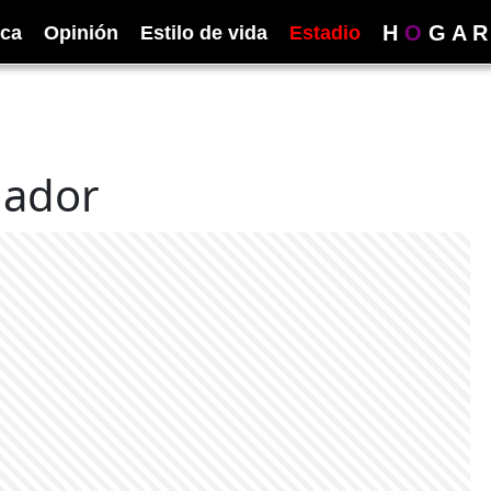
H
O
G
A
R
ica
Opinión
Estilo de vida
Estadio
uador