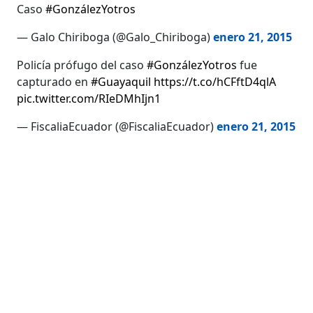
Caso
#GonzálezYotros
— Galo Chiriboga (@Galo_Chiriboga)
enero 21, 2015
Policía prófugo del caso
#GonzálezYotros
fue
capturado en
#Guayaquil
https://t.co/hCFftD4qlA
pic.twitter.com/RIeDMhIjn1
— FiscaliaEcuador (@FiscaliaEcuador)
enero 21, 2015