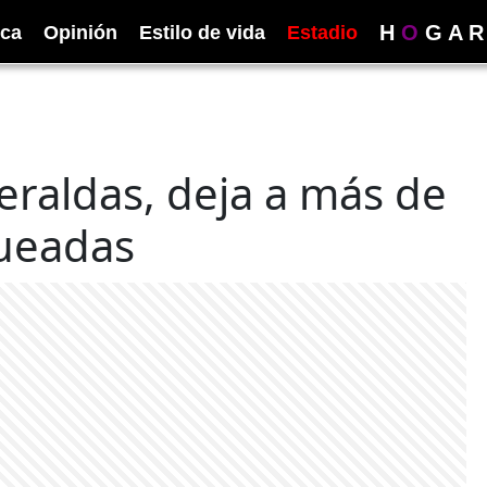
H
O
G
A
R
ica
Opinión
Estilo de vida
Estadio
raldas, deja a más de
ueadas