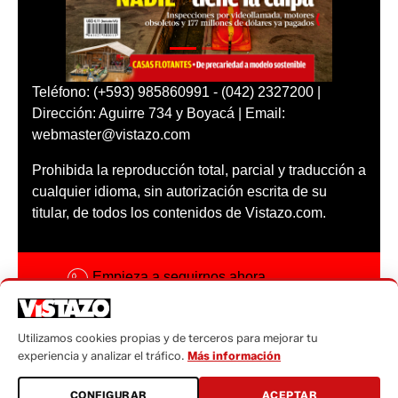
Teléfono: (+593) 985860991 - (042) 2327200 |
Dirección: Aguirre 734 y Boyacá | Email:
webmaster@vistazo.com
Prohibida la reproducción total, parcial y traducción a
cualquier idioma, sin autorización escrita de su
titular, de todos los contenidos de Vistazo.com.
Empieza a seguirnos ahora
Activar notificaciones
Utilizamos cookies propias y de terceros para mejorar tu
Código ética
experiencia y analizar el tráfico.
Más información
Sugerencias a:
CONFIGURAR
ACEPTAR
sugerencias@vistazo.com