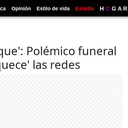
H
O
G
A
R
ica
Opinión
Estilo de vida
Estadio
que': Polémico funeral
uece' las redes