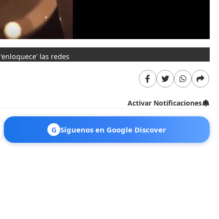
'enloquece' las redes
Activar Notificaciones
G
Síguenos en Google Discover