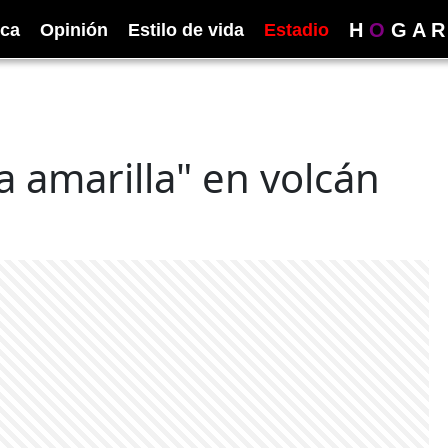
H
O
G
A
R
ica
Opinión
Estilo de vida
Estadio
ta amarilla" en volcán