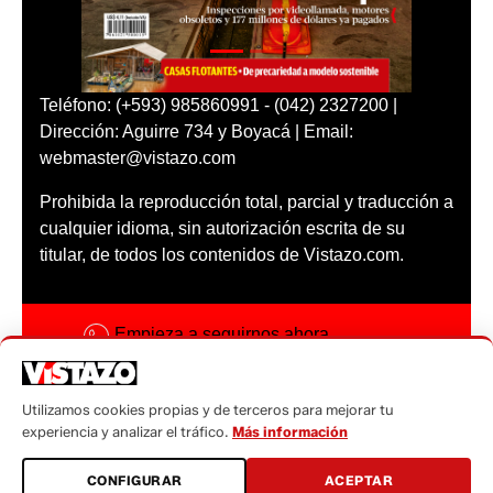
Teléfono: (+593) 985860991 - (042) 2327200 |
Dirección: Aguirre 734 y Boyacá | Email:
webmaster@vistazo.com
Prohibida la reproducción total, parcial y traducción a
cualquier idioma, sin autorización escrita de su
titular, de todos los contenidos de Vistazo.com.
Empieza a seguirnos ahora
Activar notificaciones
Utilizamos cookies propias y de terceros para mejorar tu
Código ética
experiencia y analizar el tráfico.
Más información
Sugerencias a:
CONFIGURAR
ACEPTAR
sugerencias@vistazo.com