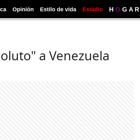
H
O
G
A
R
ica
Opinión
Estilo de vida
Estadio
oluto" a Venezuela